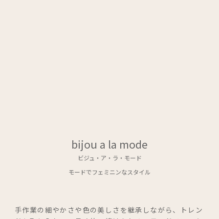
ビジュ・ア・ラ・モード
オンラインショップ
和光のオンラインストアへ遷移します
修理・メンテナンス
bijou a la mode
お取扱店
ビジュ・ア・ラ・モード
モードでフェミニンなスタイル
コレクション
手作業の細やかさや色の美しさを継承しながら、トレン
トゥインクル・コムサ