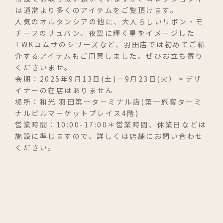
ビジュ・ア・ラ・モード
は通常より多くのアイテムをご覧頂けます。
人気のオルタンシアの他に、大人らしいリボン・モ
チーフのリュバン、夜空に輝く星をイメージした
TWKコムサのシリーズなど、羽田店では初めてご紹
介するアイテムもご用意しました。ぜひお立ち寄り
オンラインショップ
くださいませ。
会期：2025年9月13日(土)ー9月23日(火）＊デザ
和光のオンラインストアへ遷移します
イナーの在店はありません
場所：和光 羽田第一ターミナル店(第一旅客ターミ
ナルビルマーケットプレイス4階)
修理・メンテナンス
営業時間：10:00-17:00＊営業時間、休業日などは
施設に準じますので、詳しくは店舗にお問い合わせ
ください。
お取扱店
コレクション
トゥインクル・コムサ