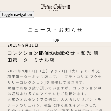
toggle navigation
ニュース・お知らせ
TOP
2025年9月11日
コレクション開催のお知らせ・和光 羽
プティコリエについて
田第一ターミナル店
商品ラインナップ
2025年9月13日（土）より23日（火）まで、和光
ビジュ・ド・クチュール
羽田第一ターミナル店にて、「プティコリエ アクセ
サリーコレクション]を開催して頂きます。
ビジュ・ア・ラ・モード
常設でお取り扱い頂いていますが、コレクション中
は通常より多くのアイテムをご覧頂けます。
人気のオルタンシアの他に、大人らしいリボン・モ
オンラインショップ
チーフのリュバン、夜空に輝く星をイメージした
和光のオンラインストアへ遷移します
TWKコムサのシリーズなど、羽田店では初めてご紹