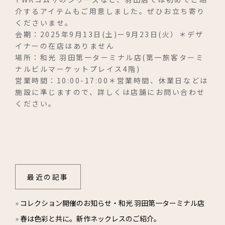
介するアイテムもご用意しました。ぜひお立ち寄り
修理・メンテナンス
くださいませ。
会期：2025年9月13日(土)ー9月23日(火）＊デザ
イナーの在店はありません
お取扱店
場所：和光 羽田第一ターミナル店(第一旅客ターミ
ナルビルマーケットプレイス4階)
コレクション
営業時間：10:00-17:00＊営業時間、休業日などは
トゥインクル・コムサ
施設に準じますので、詳しくは店舗にお問い合わせ
ください。
レ・ザネ・フォル
サンク・セゾン
マレット
ニュース・お知らせ
最近の記事
ブログ
»
コレクション開催のお知らせ・和光 羽田第一ターミナル店
お問い合わせ
»
春は色彩と共に。新作ネックレスのご紹介。