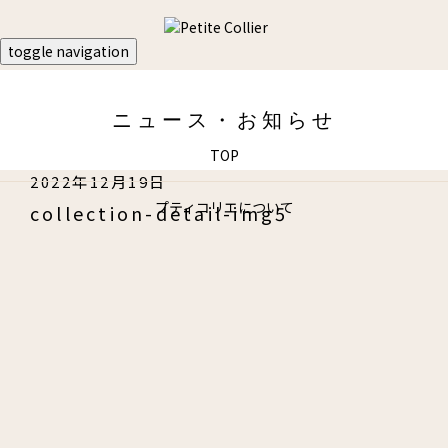
toggle navigation
ニュース・お知らせ
TOP
2022年12月19日
プティコリエについて
collection-detail-img5
商品ラインナップ
ビジュ・ド・クチュール
ビジュ・ア・ラ・モード
オンラインショップ
和光のオンラインストアへ遷移します